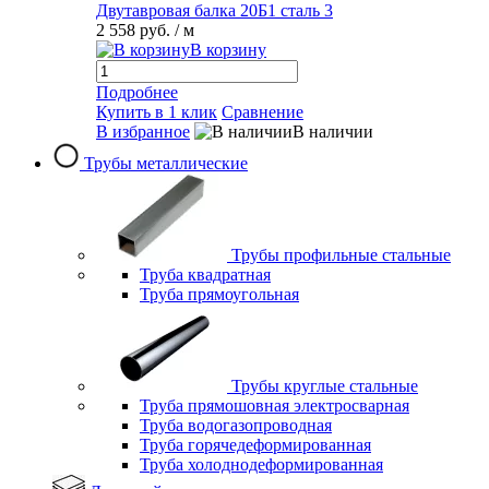
Двутавровая балка 20Б1 сталь 3
2 558 руб.
/ м
В корзину
Подробнее
Купить в 1 клик
Сравнение
В избранное
В наличии
Трубы металлические
Трубы профильные стальные
Труба квадратная
Труба прямоугольная
Трубы круглые стальные
Труба прямошовная электросварная
Труба водогазопроводная
Труба горячедеформированная
Труба холоднодеформированная